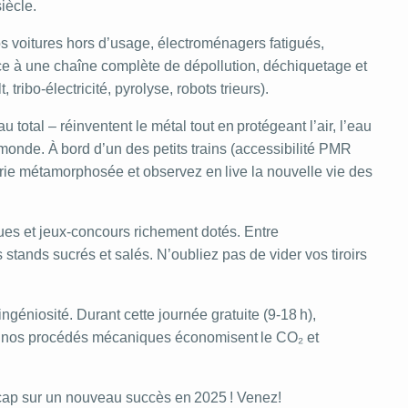
siècle.
os voitures hors d’usage, électroménagers fatigués,
ce à une chaîne complète de dépollution, déchiquetage et
tribo‑électricité, pyrolyse, robots trieurs).
otal – réinventent le métal tout en protégeant l’air, l’eau
 monde. À bord d’un des petits trains (accessibilité PMR
terie métamorphosée et observez en live la nouvelle vie des
ues et jeux‑concours richement dotés. Entre
tands sucrés et salés. N’oubliez pas de vider vos tiroirs
ngéniosité. Durant cette journée gratuite (9‑18 h),
i nos procédés mécaniques économisent le CO₂ et
 cap sur un nouveau succès en 2025 ! Venez!