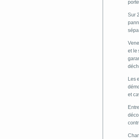
porte
Sur 2
pann
sépar
Venez
et le
garan
déch
Les e
démon
et ca
Entre
déco
contr
Chan