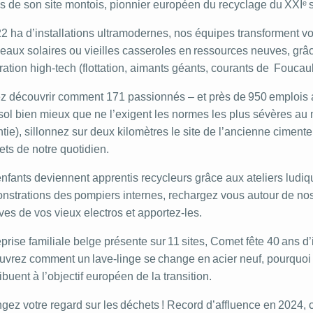
s de son site montois, pionnier européen du recyclage du XXIᵉ 
2 ha d’installations ultramodernes, nos équipes transforment v
eaux solaires ou vieilles casseroles en ressources neuves, grâ
ation high‑tech (flottation, aimants géants, courants de Foucault, 
 découvrir comment 171 passionnés – et près de 950 emplois au t
 sol bien mieux que ne l’exigent les normes les plus sévères au
tie), sillonnez sur deux kilomètres le site de l’ancienne cimen
ets de notre quotidien.
nfants deviennent apprentis recycleurs grâce aux ateliers ludiq
strations des pompiers internes, rechargez vous autour de nos s
ves de vos vieux electros et apportez-les.
prise familiale belge présente sur 11 sites, Comet fête 40 ans d’i
uvrez comment un lave‑linge se change en acier neuf, pourquo
ibuent à l’objectif européen de la transition.
gez votre regard sur les déchets ! Record d’affluence en 2024,