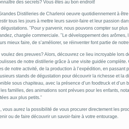
nnaître des secrets? Vous êtes au bon endroit!
randes Distilleries de Charleroi oeuvre quotidiennement à être c
estir tous les jours à mettre leurs savoir-faire et leur passion d
 dégustations. "Pour y parvenir, nous pouvons compter sur plus 
andez, chargée commerciale. "Le développement des arômes, la ju
urs mieux faire, de s’améliorer, se réinventer font partie de notr
voulez des preuves? Alors, découvrez ce lieu incroyable lors de
oulisses de notre distillerie grâce à une visite guidée complète.
s de notre activité, de la production à l’expédition, en passant p
usieurs stands de dégustation pour découvrir la richesse et la d
nible sous chapiteau, avec la présence d’un foodtruck et d’un b
les familles, des animations sont prévues pour les enfants, not
ées aux plus petits."
, vous aurez la possibilité de vous procurer directement les pro
nir ou de faire découvrir un savoir-faire à votre entourage.