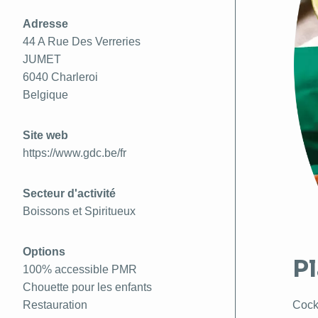
Adresse
44 A Rue Des Verreries
JUMET
6040
Charleroi
Belgique
Site web
https://www.gdc.be/fr
Secteur d'activité
Boissons et Spiritueux
Options
Pl
100% accessible PMR
Chouette pour les enfants
Cockt
Restauration