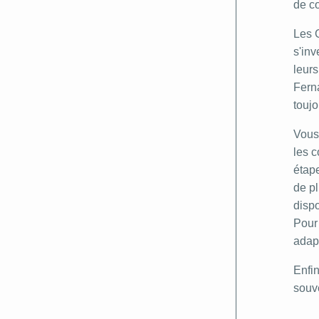
de co
Les G
s'inv
leurs
Fern
toujo
Vous 
les c
étape
de pl
dispo
Pour 
adapt
Enfin
souve