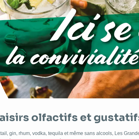
aisirs olfactifs et gustatif
ail, gin, rhum, vodka, tequila et même sans alcools, Les Grande