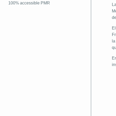
100% accessible PMR
La
Mo
de
El
Fr
la
qu
En
in