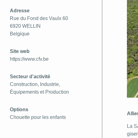
Adresse
Rue du Fond des Vaulx 60
6920
WELLIN
Belgique
Site web
https://www.cfv.be
Secteur d'activité
Construction, Industrie,
Équipements et Production
Options
Alli
Chouette pour les enfants
La SA
gisem