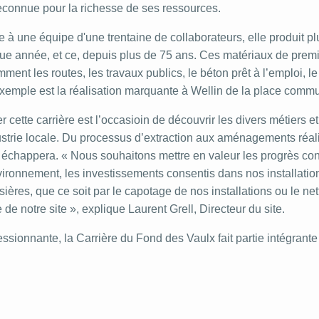
reconnue pour la richesse de ses ressources.
 à une équipe d'une trentaine de collaborateurs, elle produit pl
ue année, et ce, depuis plus de 75 ans. Ces matériaux de prem
ment les routes, les travaux publics, le béton prêt à l’emploi, l
xemple est la réalisation marquante à Wellin de la place commu
er cette carrière est l’occasioin de découvrir les divers métiers e
ustrie locale. Du processus d’extraction aux aménagements réalis
échappera. « Nous souhaitons mettre en valeur les progrès cons
vironnement, les investissements consentis dans nos installati
ières, que ce soit par le capotage de nos installations ou le n
e de notre site », explique Laurent Grell, Directeur du site.
ssionnante, la Carrière du Fond des Vaulx fait partie intégrante