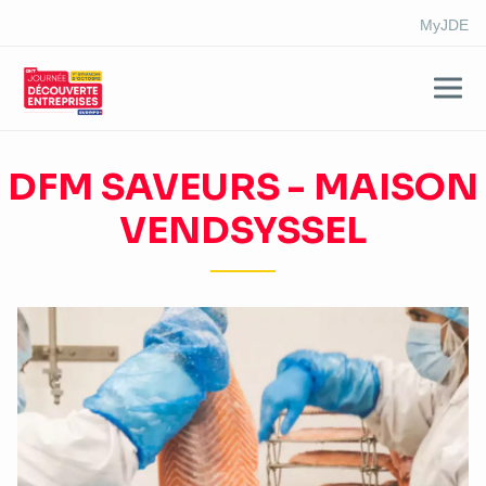
MyJDE
Aller
au
DFM SAVEURS - MAISON
contenu
VENDSYSSEL
principal