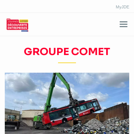
MyJDE
Aller
au
GROUPE COMET
contenu
principal