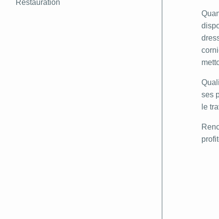
Restauration
Quand
dispo
dress
corni
metto
Quali
ses p
le tr
Renco
profi