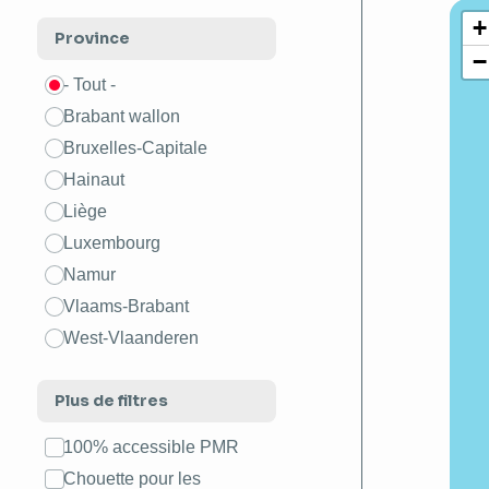
+
Province
−
- Tout -
Brabant wallon
Bruxelles-Capitale
Hainaut
Liège
Luxembourg
Namur
Vlaams-Brabant
West-Vlaanderen
Plus de filtres
100% accessible PMR
Chouette pour les