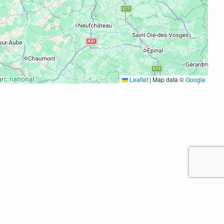
Leaflet
|
Map data ©
Google